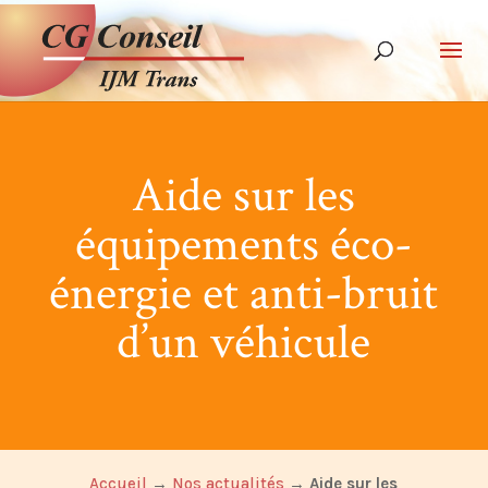
Aide sur les
équipements éco-
énergie et anti-bruit
d’un véhicule
Accueil
→
Nos actualités
→
Aide sur les