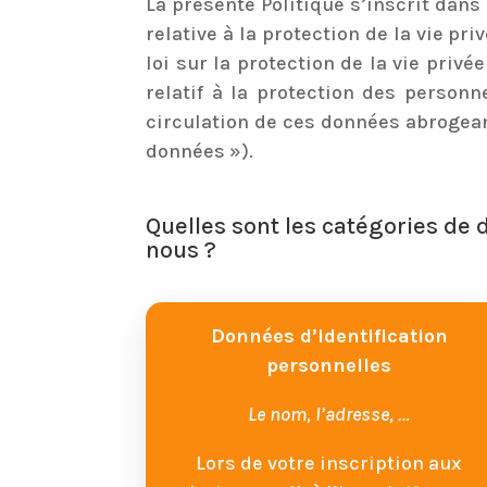
La présente Politique s’inscrit dans
relative à la protection de la vie p
loi sur la protection de la vie priv
relatif à la protection des person
circulation de ces données abrogean
données »).
Quelles sont les catégories de
nous ?
Données d’identification
personnelles
Le nom, l’adresse, …
Lors de votre inscription aux