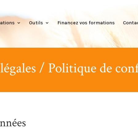
ations
Outils
Financez vos formations
Conta
égales / Politique de conf
onnées