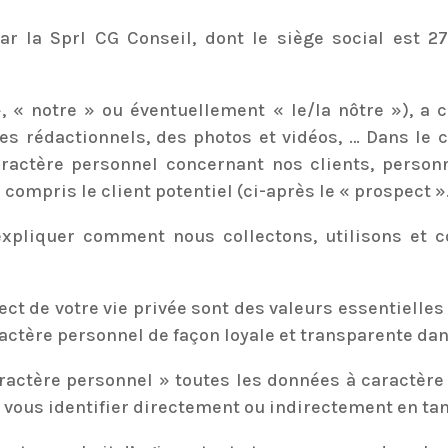
par la Sprl CG Conseil, dont le siège social est
, « notre » ou éventuellement « le/la nôtre »), a 
cles rédactionnels, des photos et vidéos, … Dans l
ractère personnel concernant nos clients, person
compris le client potentiel (ci-après le « prospect »
d’expliquer comment nous collectons, utilisons et
ect de votre vie privée sont des valeurs essentiell
actère personnel de façon loyale et transparente dans
actère personnel » toutes les données à caractère 
e vous identifier directement ou indirectement en ta