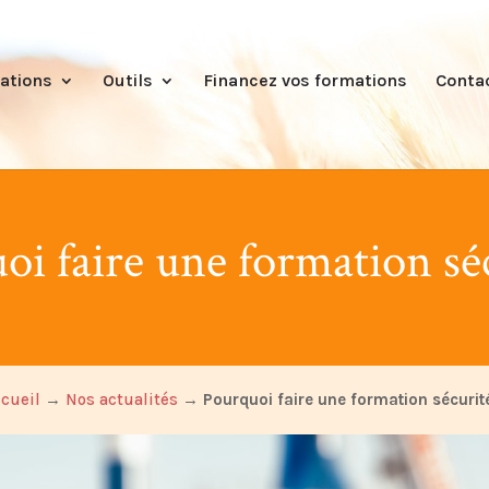
ations
Outils
Financez vos formations
Conta
oi faire une formation séc
cueil
→
Nos actualités
→
Pourquoi faire une formation sécurit