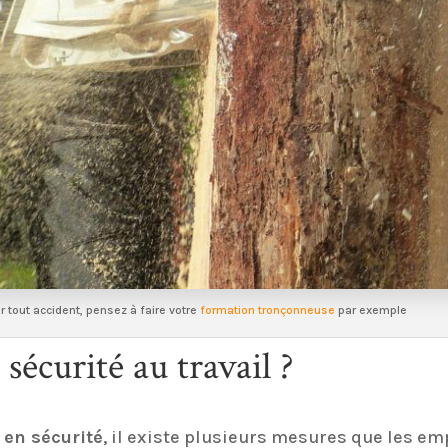
er tout accident, pensez à faire votre
formation tronçonneuse
par exemple
écurité au travail ?
 en sécurité
, il existe plusieurs mesures que les e