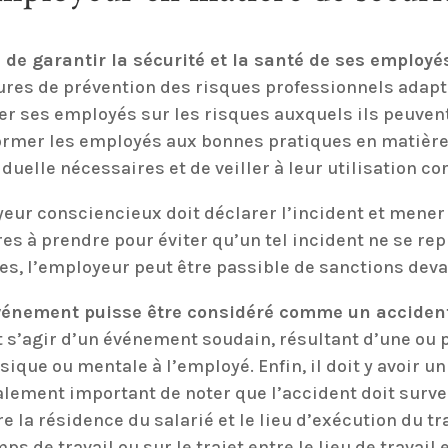
de garantir la sécurité et la santé de ses employés 
sures de prévention des risques professionnels adapt
er ses employés sur les risques auxquels ils peuvent 
ormer les employés aux bonnes pratiques en matière d
uelle nécessaires et de veiller à leur utilisation co
oyeur consciencieux doit déclarer l’incident et men
es à prendre pour éviter qu’un tel incident ne se rep
es, l’employeur peut être passible de sanctions deva
vénement puisse être considéré comme un accident 
oit s’agir d’un événement soudain, résultant d’une ou
sique ou mentale à l’employé. Enfin, il doit y avoir un
également important de noter que l’accident doit surv
re la résidence du salarié et le lieu d’exécution du tr
 de travail ou sur le trajet entre le lieu de travail