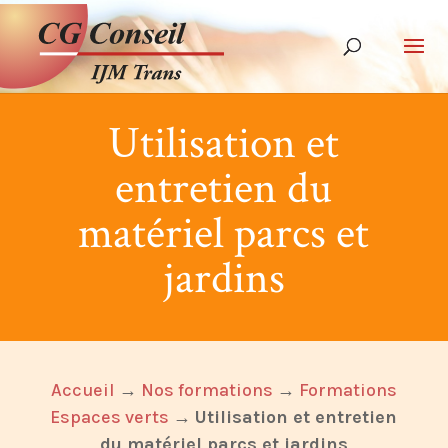
Utilisation et
entretien du
matériel parcs et
jardins
Accueil
→
Nos formations
→
Formations
Espaces verts
→
Utilisation et entretien
du matériel parcs et jardins