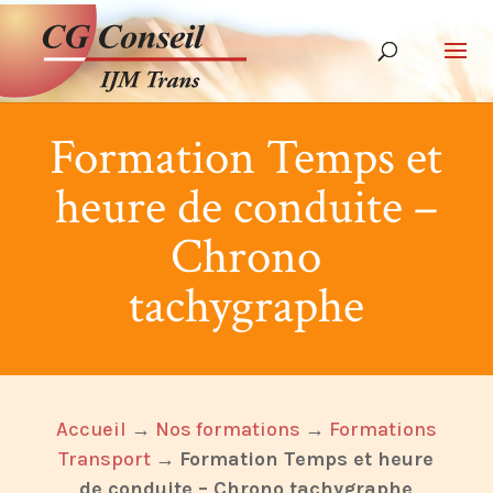
Formation Temps et
heure de conduite –
Chrono
tachygraphe
Accueil
→
Nos formations
→
Formations
Transport
→
Formation Temps et heure
de conduite – Chrono tachygraphe